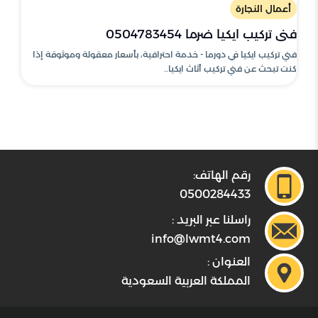
أعمال النجارة
فني تركيب ايكيا ضرما 0504783454
فني تركيب ايكيا في دورما - خدمة احترافية، بأسعار معقولة وموثوقة إذا
كنت تبحث عن فني تركيب أثاث ايكيا..
رقم الهاتف:
0500284433
راسلنا عبر البريد :
info@lwmt4.com
العنوان :
المملكة العربية السعودية