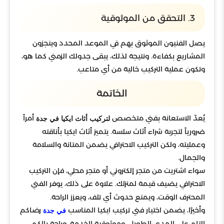
3. التحقق من الموثوقية
يصل الفنيون الموثوق بهم في الموعد المحدد وينجزون
المشاريع بكفاءة. ونتيجة لذلك، يبقى جدولك الزمني كما هو،
وتكون عملية التركيب خالية من أي متاعب.
الخاتمة
يُعدّ الاستعانة بفني متخصص
أمراً
لتركيب أثاث ايكيا في جدة
ضرورياً لتجربة شراء أثاث سلسة. يتميز أثاث ايكيا بأناقته
وعمليته، ولكن التركيب الاحترافي يضمن المتانة والسلامة
والجمال.
سواء اشتريت من متجر إلكتروني أو متجر محلي، فإن التركيب
الاحترافي يضيف قيمة لمنزلك. علاوة على ذلك، يوفر الفني
المحترف الوقت، ويمنع حدوث أي تلف، ويعزز الراحة.
وأخيرًا، يضمن اختيار فني تركيب ايكيا المناسب
رضاكم
في جدة
التام على المدى الطويل، وموثوقية الخدمة، وراحة بالكم.