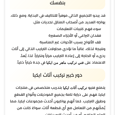
بنفسك
قد يبدو التجميع الذاتي موفراً للتكاليف في البداية. ومع ذلك،
يواجه العديد من أصحاب المنازل تحديات مثل:
سوء فهم كتيبات التعليمات
فقدان البراغي أو الأجزاء الصغيرة
تلف الألواح بسبب الأدوات غير المناسبة
ونتيجة لذلك، غالباً ما تؤدي محاولات التركيب الذاتي إلى أثاث
رديء أو الحاجة إلى إعادة التركيب مراراً وتكراراً. لذا، يُعدّ
الاعتماد على
في جدة خياراً ذكياً.
فني تركيب ماهر من ايكيا
دور خبير تركيب أثاث ايكيا
يتمتع فنيو
بتدريب متخصص في منتجات
تركيب أثاث ايكيا
ايكيا، فهم على دراية تامة بجميع الموديلات وأنواع القطع
وطرق التركيب. كما أنهم يواكبون أحدث مجموعات ايكيا، مما
يُمكّنهم من التعامل مع أي قطعة أثاث، سواءً كانت من
العام الماضي أو من أحدث الإصدارات.