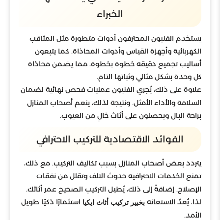
الخبراء
يستخدم الفنيون المحترفون أدوات متطورة مثل المثاقب
الكهربائية وأجهزة القياس وأدوات المحاذاة. كما يتبعون
أساليب تجميع دقيقة خطوة بخطوة، مما يضمن محاذاة
كل وحدة بشكل مثالي وثباتها التام.
علاوة على ذلك، يُجري الفنيون عمليات فحص نهائية لضمان
السلامة والأداء الأمثل. ونتيجة لذلك، ينعم أصحاب المنازل
براحة البال ويحصلون على أثاث خالٍ من العيوب.
الفوائد الاقتصادية للتركيب الاحترافي
يتردد بعض أصحاب المنازل بسبب تكاليف التركيب. مع ذلك،
تمنع الخدمات الاحترافية حدوث التلف وتقلل من نفقات
الإصلاح. إضافةً إلى ذلك، يُطيل التركيب الصحيح عمر أثاثك.
لذا، يُعدّ الاستعانة
استثمارًا ذكيًا طويل
بخبير تركيب أثاث ايكيا
الأمد.