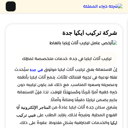
شركة تركيب ايكيا جدة
تركيب أثاث ايكيا في جدة: خدمات متخصصة لمنزلك
إنّ الاستعانة بفني تركيب أثاث ايكيا موثوق
سيُحدث
في جدة
نقلة نوعية في تجربة اقتنائك للأثاث. يتميز أثاث ايكيا بأناقته
وعصريته وسعره المناسب. مع ذلك، قد يكون تركيبه دون
خبرة كافية أمرًا مُربكًا ومُستهلكًا للوقت. لذا، فإنّ الاستعانة
بخبير يضمن تركيبًا دقيقًا ومتانةً وأمانًا.
يشتري سكان جدة أثاث ايكيا عادةً من
أو
المتاجر الإلكترونية
الفروع المحلية. ونتيجةً لذلك، يتزايد الطلب على
فنيي تركيب
والخدمات الاحترافية بشكلٍ ملحوظ. علاوةً على ذلك،
ايكيا