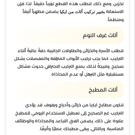
تخزين. ومع ذلك، تتطلب هذه القطع ترتيباً دقيقاً. لذا، فإن
الاستعانة
يضمن مظهراً أنيقاً
بخبير تركيب أثاث من ايكيا
ومنظماً.
أثاث غرف النوم
تتطلب الأسرة والخزائن والطاولات الجانبية دقةً عاليةً أثناء
التركيب. كما يجب تركيب الأبواب المنزلقة والمفصلات بشكل
صحيح. ونتيجةً لذلك، يمنع التركيب الاحترافي حدوث مشاكل
مستقبلية مثل الترهل أو عدم المحاذاة.
أثاث المطبخ
تتكون مطابخ ايكيا من خزائن وأدراج ورفوف. قد يؤدي
التركيب غير الصحيح إلى تعطيل الاستخدام اليومي للمطبخ.
علاوة على ذلك، يضمن الفني التباعد والمحاذاة والوظائف
المناسبة. وبالتالي، يبقى مطبخك عمليًا وأنيقًا.